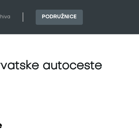
rhiva
PODRUŽNICE
vatske autoceste
e