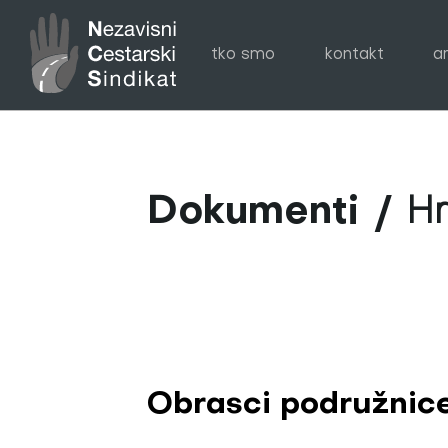
tko smo
kontakt
a
Dokumenti
Hr
Obrasci podružnic