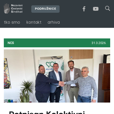
PODRUŽNICE
tko smo
kontakt
arhiva
NCS
31.3.2026.