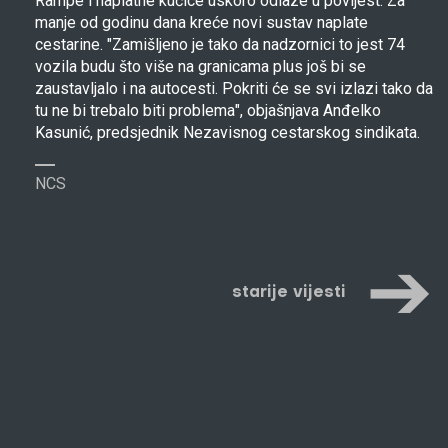
Rampe i naplatne kućice uskoro odlaze u povijest. Za
manje od godinu dana kreće novi sustav naplate
cestarine. "Zamišljeno je tako da nadzornici to jest 74
vozila budu što više na granicama plus još bi se
zaustavljalo i na autocesti. Pokriti će se svi izlazi tako da
tu ne bi trebalo biti problema", objašnjava Anđelko
Kasunić, predsjednik Nezavisnog cestarskog sindikata.
NCS
starije vijesti