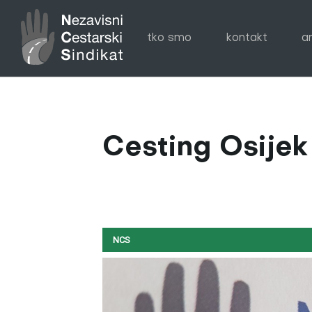
tko smo
kontakt
a
Cesting Osijek
NCS