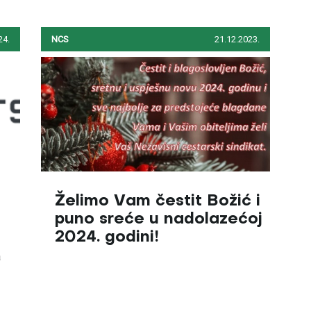
24.
NCS
21.12.2023.
Želimo Vam čestit Božić i
puno sreće u nadolazećoj
2024. godini!
a