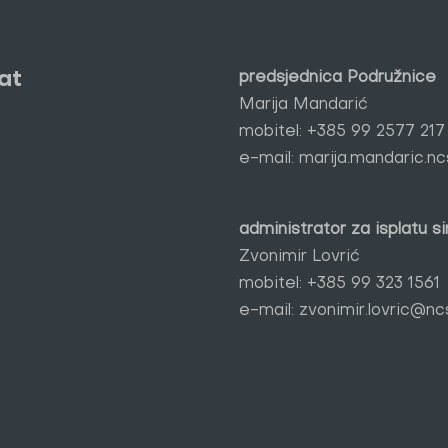
at
predsjednica Podružnice
Marija Mandarić
mobitel:
+385 99 2577 217
e-mail:
marija.mandaric.n
administrator za isplatu s
Zvonimir Lovrić
mobitel:
+385 99 323 1561
e-mail:
zvonimir.lovric@nc