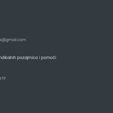
cs@gmail.com
indikalnih pozajmica i pomoći
s.hr