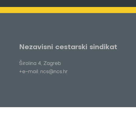
Nezavisni cestarski sindikat
Širolina 4, Zagreb
+e-mail: ncs@ncs.hr