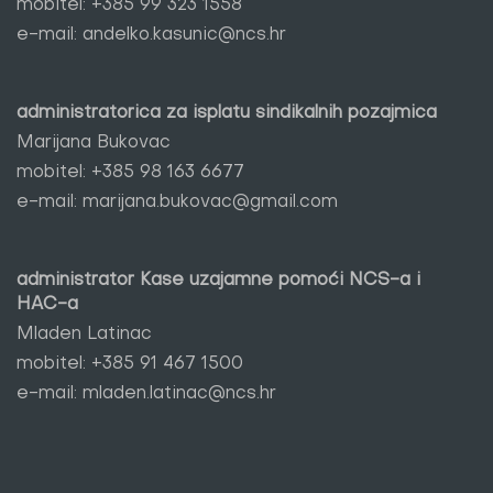
mobitel:
+385 99 323 1558
e-mail:
andelko.kasunic@ncs.hr
administratorica za isplatu sindikalnih pozajmica
Marijana Bukovac
mobitel:
+385 98 163 6677
e-mail:
marijana.bukovac@gmail.com
administrator Kase uzajamne pomoći NCS-a i
HAC-a
Mladen Latinac
mobitel:
+385 91 467 1500
e-mail:
mladen.latinac@ncs.hr