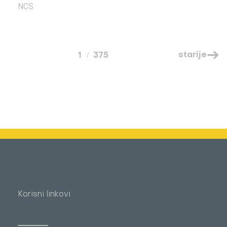
NCS
starije
1
375
Korisni linkovi