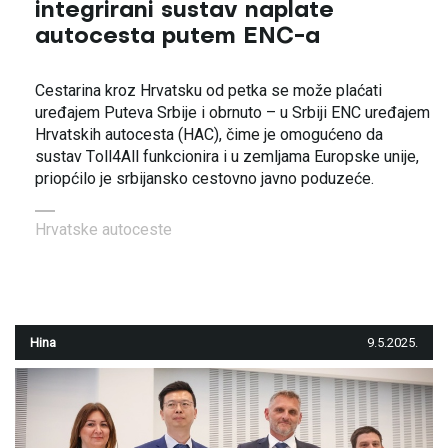
integrirani sustav naplate
autocesta putem ENC-a
Cestarina kroz Hrvatsku od petka se može plaćati
uređajem Puteva Srbije i obrnuto – u Srbiji ENC uređajem
Hrvatskih autocesta (HAC), čime je omogućeno da
sustav Toll4All funkcionira i u zemljama Europske unije,
priopćilo je srbijansko cestovno javno poduzeće.
Hrvatske autoceste
Hina
9.5.2025.