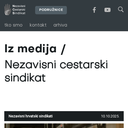
PODRUŽNICE
tko smo
kontakt
arhiva
Iz medija
Nezavisni cestarski
sindikat
Nezavisni hrvatski sindikati
10.10.2025.