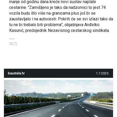
manje od godinu dana kreće novi sustav naplate
cestarine. "Zamišljeno je tako da nadzornici to jest 74
vozila budu što više na granicama plus još bi se
zaustavljalo i na autocesti. Pokriti će se svi izlazi tako da
tu ne bi trebalo biti problema", objašnjava Anđelko
Kasunić, predsjednik Nezavisnog cestarskog sindikata.
NCS
baustela.hr
1.7.2025.