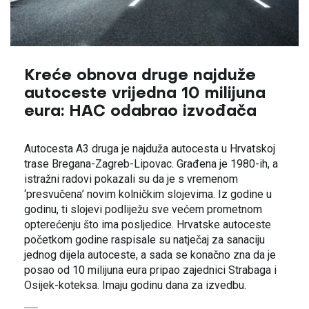
Kreće obnova druge najduže
autoceste vrijedna 10 milijuna
eura: HAC odabrao izvođača
Autocesta A3 druga je najduža autocesta u Hrvatskoj
trase Bregana-Zagreb-Lipovac. Građena je 1980-ih, a
istražni radovi pokazali su da je s vremenom
‘presvučena’ novim kolničkim slojevima. Iz godine u
godinu, ti slojevi podliježu sve većem prometnom
opterećenju što ima posljedice. Hrvatske autoceste
početkom godine raspisale su natječaj za sanaciju
jednog dijela autoceste, a sada se konačno zna da je
posao od 10 milijuna eura pripao zajednici Strabaga i
Osijek-koteksa. Imaju godinu dana za izvedbu.