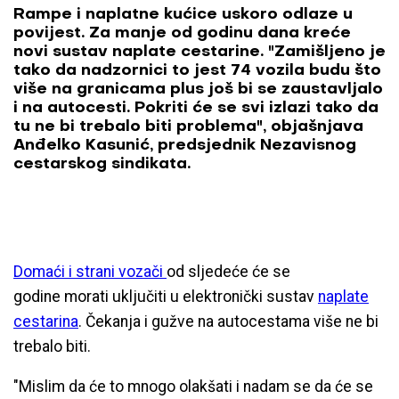
Rampe i naplatne kućice uskoro odlaze u
povijest. Za manje od godinu dana kreće
novi sustav naplate cestarine. "Zamišljeno je
tako da nadzornici to jest 74 vozila budu što
više na granicama plus još bi se zaustavljalo
i na autocesti. Pokriti će se svi izlazi tako da
tu ne bi trebalo biti problema", objašnjava
Anđelko Kasunić, predsjednik Nezavisnog
cestarskog sindikata.
Domaći i strani vozači
od sljedeće će se
godine morati uključiti u elektronički sustav
naplate
cestarina
. Čekanja i gužve na autocestama više ne bi
trebalo biti.
"Mislim da će to mnogo olakšati i nadam se da će se