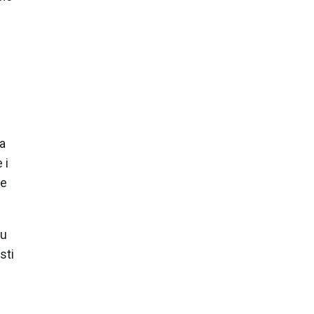
ja
 i
je
ju
sti