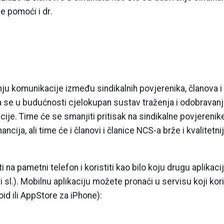
 pomoći i dr.
zanju komunikacije između sindikalnih povjerenika, članova i
a se u budućnosti cjelokupan sustav traženja i odobravan
je. Time će se smanjiti pritisak na sindikalne povjerenike
ija, ali time će i članovi i članice NCS-a brže i kvalitetni
i na pametni telefon i koristiti kao bilo koju drugu aplikaci
 sl.). Mobilnu aplikaciju možete pronaći u servisu koji kori
id ili AppStore za iPhone):