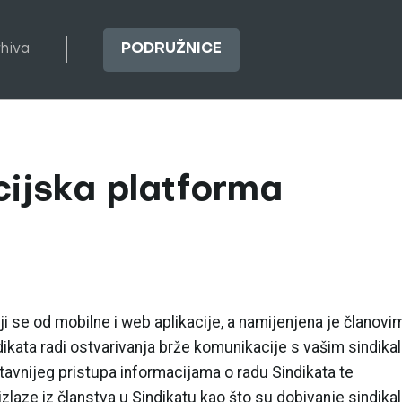
rhiva
PODRUŽNICE
ijska platforma
 se od mobilne i web aplikacije, a namijenjena je članovim
kata radi ostvarivanja brže komunikacije s vašim sindika
avnijeg pristupa informacijama o radu Sindikata te
izlaze iz članstva u Sindikatu kao što su dobivanje sindika