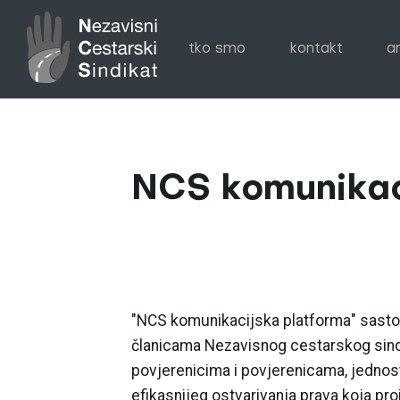
tko smo
kontakt
a
NCS komunikac
"NCS komunikacijska platforma" sastoji
članicama Nezavisnog cestarskog sindi
povjerenicima i povjerenicama, jednost
efikasnijeg ostvarivanja prava koja pro