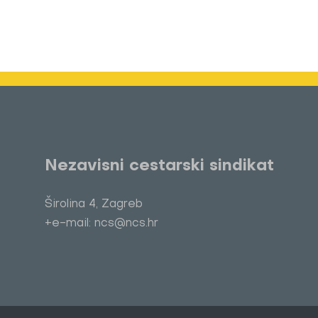
Nezavisni cestarski sindikat
Širolina 4, Zagreb
+e-mail: ncs@ncs.hr