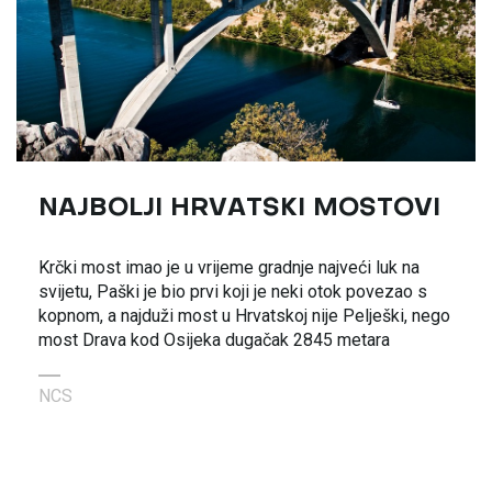
NAJBOLJI HRVATSKI MOSTOVI
Krčki most imao je u vrijeme gradnje najveći luk na
svijetu, Paški je bio prvi koji je neki otok povezao s
kopnom, a najduži most u Hrvatskoj nije Pelješki, nego
most Drava kod Osijeka dugačak 2845 metara
NCS