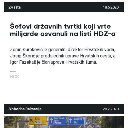
24 sata
18.6.2020.
Šefovi državnih tvrtki koji vrte
milijarde osvanuli na listi HDZ-a
Zoran Đuroković je generalni direktor Hrvatskih voda,
Josip Škorić je predsjednik uprave Hrvatskih cesta, a
Igor Fazekaš je član uprave Hrvatskih šuma.
NCS
Slobodna Dalmacija
28.2.2020.