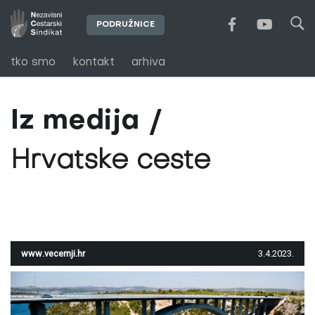
PODRUŽNICE
tko smo
kontakt
arhiva
Iz medija
Hrvatske ceste
www.vecernji.hr
3.4.2023.