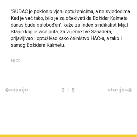
"SUDAC je poklonio vjeru optuženicima, a ne svjedocima.
Kad je već tako, bilo je za očekivati da Božidar Kalmeta
danas bude oslobođen", kaže za Index sindikalist Mijat
Stanić koji je više puta, za vrijeme Ive Sanadera,
prijavljivao i optuživao kako čelništvo HAC-a, a tako i
samog Božidara Kalmetu.
NCS
novije
starije
3
5