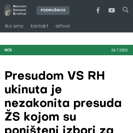
PODRUŽNICE
tko smo
kontakt
arhiva
NCS
26.7.2023.
Presudom VS RH
ukinuta je
nezakonita presuda
ŽS kojom su
poništeni izbori za