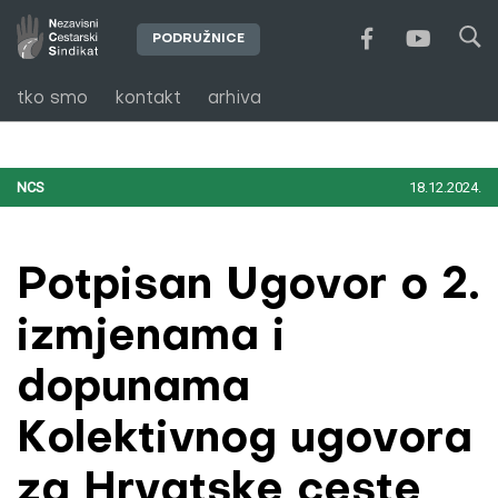
PODRUŽNICE
tko smo
kontakt
arhiva
NCS
18.12.2024.
Potpisan Ugovor o 2.
izmjenama i
dopunama
Kolektivnog ugovora
za Hrvatske ceste