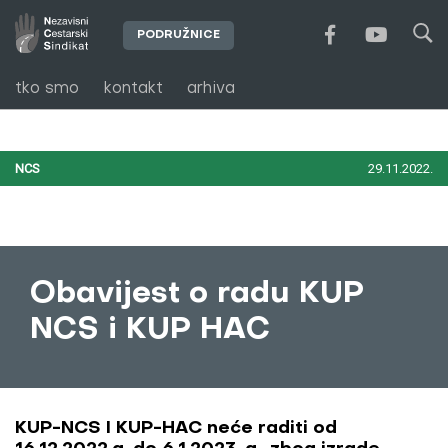
PODRUŽNICE
tko smo
kontakt
arhiva
NCS
29.11.2022.
Obavijest o radu KUP
NCS i KUP HAC
KUP-NCS I KUP-HAC neće raditi od