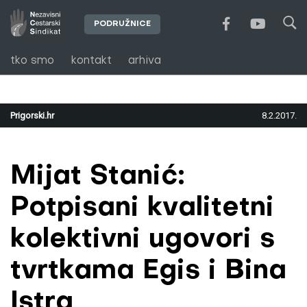
PODRUŽNICE
tko smo
kontakt
arhiva
Prigorski.hr
8.2.2017.
Mijat Stanić:
Potpisani kvalitetni
kolektivni ugovori s
tvrtkama Egis i Bina
Istra