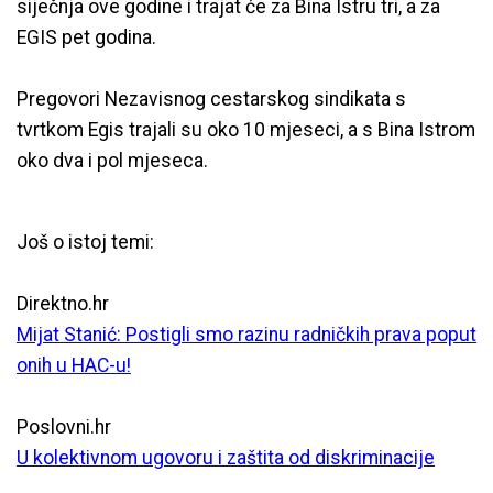
siječnja ove godine i trajat će za Bina Istru tri, a za
EGIS pet godina.
Pregovori Nezavisnog cestarskog sindikata s
tvrtkom Egis trajali su oko 10 mjeseci, a s Bina Istrom
oko dva i pol mjeseca.
Još o istoj temi:
Direktno.hr
Mijat Stanić: Postigli smo razinu radničkih prava poput
onih u HAC-u!
Poslovni.hr
U kolektivnom ugovoru i zaštita od diskriminacije