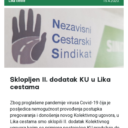
Lika ceste
15.4.2020.
Sklopljen II. dodatak KU u Lika
cestama
Zbog proglašene pandemije virusa Covid-19 čija je
posljedica nemogućnost provođenja postupka
pregovaranja i donošenja novog Kolektivnog ugovora, u
Lika cestama smo sklopili II. dodatak Kolektivnog
ugovora kojim se primjena postojećeg KU produžuje do