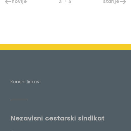
novije
starije
3
5
Korisni linkovi
Nezavisni cestarski sindikat