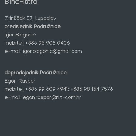
Bina-Istra
Zrinščak 57, Lupoglav
predsjednik Podružnice
Igor Blagonić
mobitel:
+385 95 908 0406
e-mail:
igor.blagonic@gmail.com
dopredsjednik Podružnice
Egon Raspor
mobitel:
+385 99 609 4941; +385 98 164 7576
e-mail:
egon.raspor@ri.t-com.hr