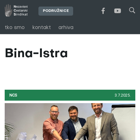
PODRUŽNICE
tko smo
kontakt
arhiva
Bina-Istra
NCS
3.7.2025.